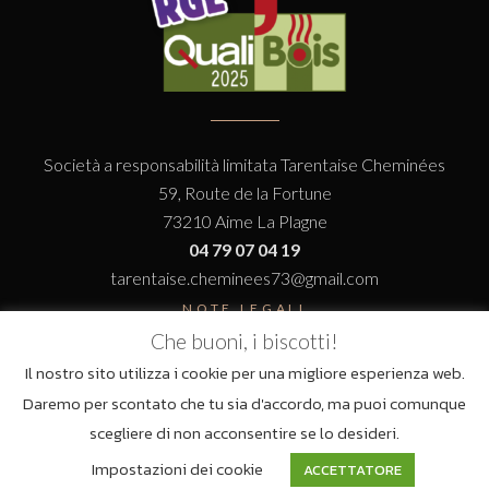
Società a responsabilità limitata Tarentaise Cheminées
59, Route de la Fortune
73210 Aime La Plagne
04 79 07 04 19
tarentaise.cheminees73@gmail.com
NOTE LEGALI
Che buoni, i biscotti!
Il nostro sito utilizza i cookie per una migliore esperienza web.
Daremo per scontato che tu sia d'accordo, ma puoi comunque
scegliere di non acconsentire se lo desideri.
Un sito progettato da Squid
Impostazioni dei cookie
ACCETTATORE