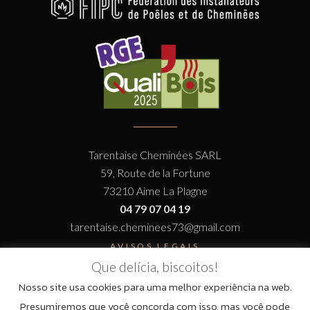
Tarentaise Cheminées SARL
59, Route de la Fortune
73210 Aime La Plagne
04 79 07 04 19
tarentaise.cheminees73@gmail.com
AVISOS LEGAIS
Que delícia, biscoitos!
Nosso site usa cookies para uma melhor experiência na web.
Presumiremos que você concorda com isso, mas você pode