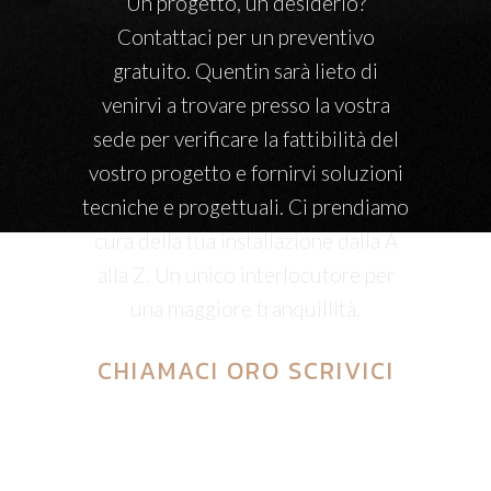
Un progetto, un desiderio?
Contattaci per un preventivo
gratuito. Quentin sarà lieto di
venirvi a trovare presso la vostra
sede per verificare la fattibilità del
vostro progetto e fornirvi soluzioni
tecniche e progettuali. Ci prendiamo
cura della tua installazione dalla A
alla Z. Un unico interlocutore per
una maggiore tranquillità.
CHIAMACI
ORO
SCRIVICI