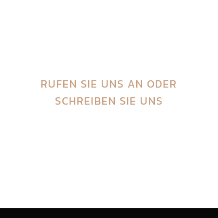
gestalterische Lösungen anzubieten.
Wir kümmern uns um Ihre Installation
von A bis Z. Ein einziger
Ansprechpartner für mehr Sicherheit.
RUFEN SIE UNS AN
ODER
SCHREIBEN SIE UNS