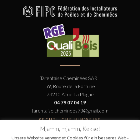
Tarentaise Cheminées SARL
59, Route de la Fortune
73210 Aime La Plagne
04 79 07 04 19
tarentaise.cheminees73@gmail.com
RECHTLICHE HINWEISE
Mjamm, mjamm, Kekse!
Unsere Website verwendet Cookies für ein besseres Web-