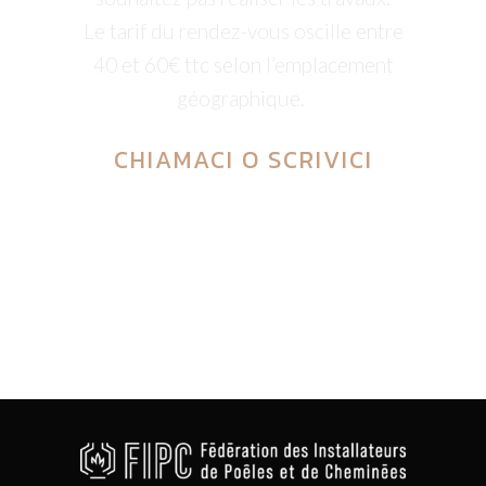
Le tarif du rendez-vous oscille entre
40 et 60€ ttc selon l’emplacement
géographique.
CHIAMACI
O
SCRIVICI