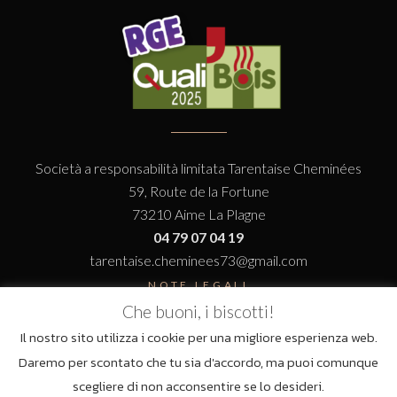
Società a responsabilità limitata Tarentaise Cheminées
59, Route de la Fortune
73210 Aime La Plagne
04 79 07 04 19
tarentaise.cheminees73@gmail.com
NOTE LEGALI
Che buoni, i biscotti!
Il nostro sito utilizza i cookie per una migliore esperienza web.
Daremo per scontato che tu sia d'accordo, ma puoi comunque
scegliere di non acconsentire se lo desideri.