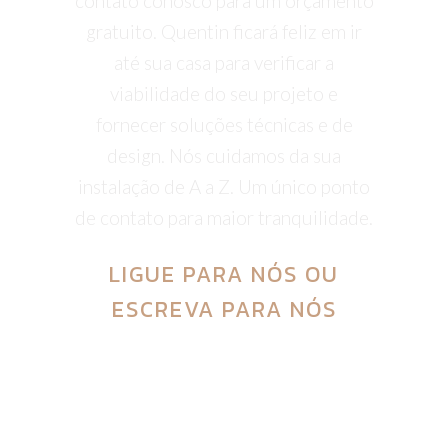
contato conosco para um orçamento
gratuito. Quentin ficará feliz em ir
até sua casa para verificar a
viabilidade do seu projeto e
fornecer soluções técnicas e de
design. Nós cuidamos da sua
instalação de A a Z. Um único ponto
de contato para maior tranquilidade.
LIGUE PARA NÓS
OU
ESCREVA PARA NÓS