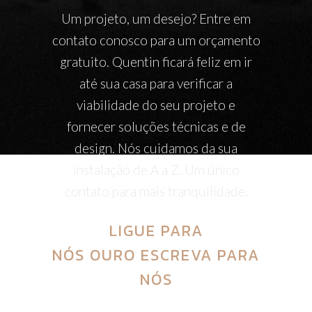
Um projeto, um desejo? Entre em
contato conosco para um orçamento
gratuito. Quentin ficará feliz em ir
até sua casa para verificar a
viabilidade do seu projeto e
fornecer soluções técnicas e de
design. Nós cuidamos da sua
instalação de A a Z. Um único
contato para mais tranquilidade.
LIGUE PARA
NÓS
OURO
ESCREVA PARA
NÓS