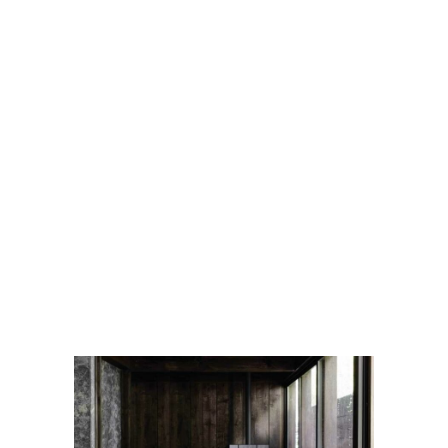
conforto graças à programação e
regulagem automática da combustão.