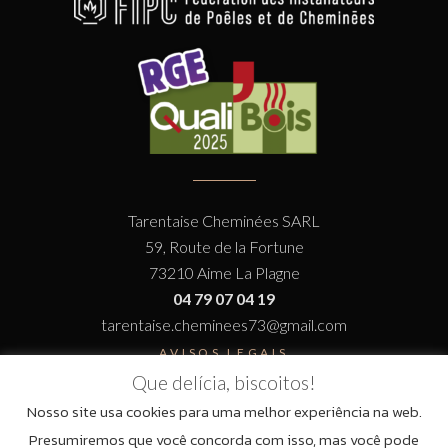
Tarentaise Cheminées SARL
59, Route de la Fortune
73210 Aime La Plagne
04 79 07 04 19
tarentaise.cheminees73@gmail.com
AVISOS LEGAIS
Que delícia, biscoitos!
Nosso site usa cookies para uma melhor experiência na web.
Presumiremos que você concorda com isso, mas você pode