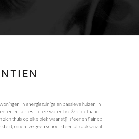
NTIEN
 woningen, in energiezuinige en passieve huizen, in
enten en serres – onze water-fire® bio-ethanol
zich thuis op elke plek waar stijl, sfeer en flair op
esteld, omdat ze geen schoorsteen of rookkanaal