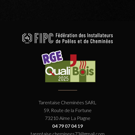
Tarentaise Cheminées SARL
59, Route de la Fortune
73210 Aime La Plagne
04 79 07 04 19
tarentaise.cheminees73@gmail.com