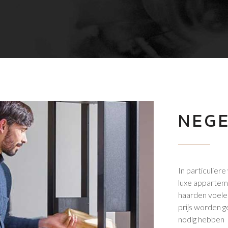
NEGE
In particuliere
luxe appartem
haarden voelen 
prijs worden g
nodig hebben