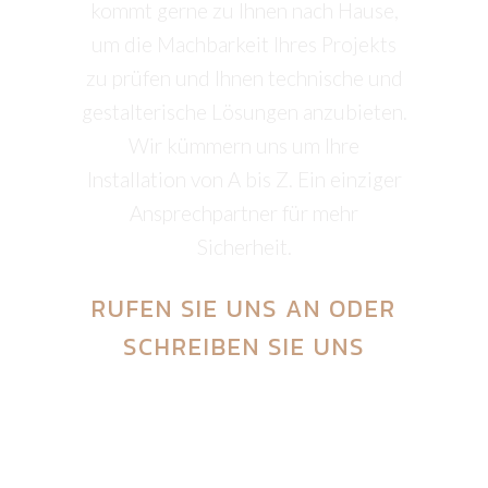
kommt gerne zu Ihnen nach Hause,
um die Machbarkeit Ihres Projekts
zu prüfen und Ihnen technische und
gestalterische Lösungen anzubieten.
Wir kümmern uns um Ihre
Installation von A bis Z. Ein einziger
Ansprechpartner für mehr
Sicherheit.
RUFEN SIE UNS AN
ODER
SCHREIBEN SIE UNS