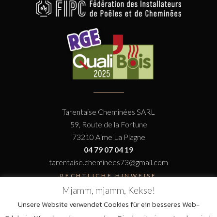
Tarentaise Cheminées SARL
59, Route de la Fortune
73210 Aime La Plagne
04 79 07 04 19
tarentaise.cheminees73@gmail.com
RECHTLICHE HINWEISE
Mjamm, mjamm, Kekse!
Unsere Website verwendet Cookies für ein besseres Web-