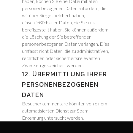
haben, können Sie eine Datei mit allen
personenbezogenen Daten anfordern, die
wir über Sie gespeichert haben,
einschließlich aller Daten, die Sie uns
bereitgestellt haben. Sie können außerdem
die Löschung der Sie betreffenden
personenbezogenen Daten verlangen. Dies
umfasst nicht Daten, die zu administrativen,
rechtlichen oder sicherheitsrelevanten
Zwecken gespeichert werden.
12. ÜBERMITTLUNG IHRER
PERSONENBEZOGENEN
DATEN
Besucherkommentare könnten von einem
automatisierten Dienst zur Spam-
Erkennung untersucht werden.