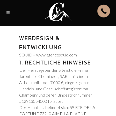
WEBDESIGN &
ENTWICKLUNG
SQUID – www.agencesquid.com
1. RECHTLICHE HINWEISE
Der Herausgeber der Site ist die Firma
Tarentaise Cheminées, SARL mit einem
Aktienkapital von 7.000 €, eingetragen im
Handels- und Gesellschaftsregister von
Chambéry und deren Bindestrichnummer
51291305400015 lautet
Der Hauptsitz befindet sich:
59 RTE DE LA
FORTUNE 73210 AIME-LA-PLAGNE