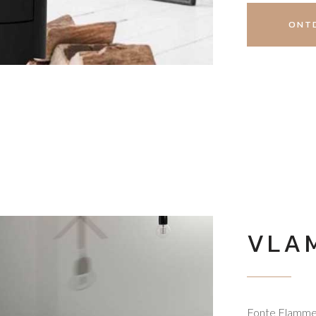
ONTD
VLAM
Fonte Flamme i