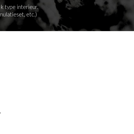
k type interieur.
ulatieset, etc.)
V