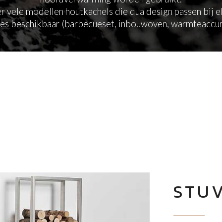
r vele modellen houtkachels die qua design passen bij el
ties beschikbaar (barbecueset, inbouwoven, warmteaccum
STU