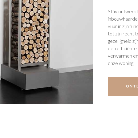
Stûv ontwerpt 
inbouwhaarden
vuur in zijn f
tot zijn recht
gezelligheid z
een efficiënte
verwarmen en d
onze woning.
ONTD