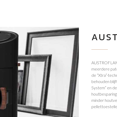
AUS
AUSTROFLAMM, 
meerdere pat
de “Xtra”-tech
behouden blij
System” en de 
houtbesparing:
minder houtve
pellettoestell