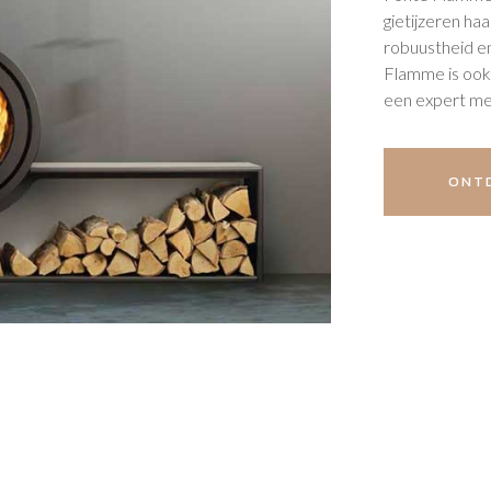
gietijzeren h
robuustheid e
Flamme is ook
een expert met
ONTD