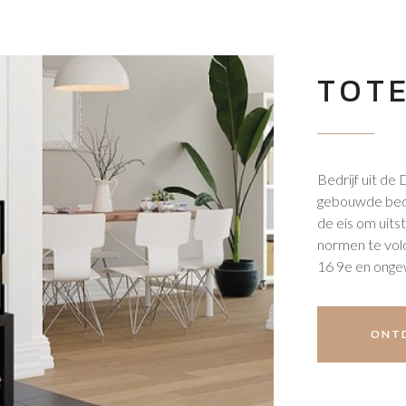
TOT
Bedrijf uit d
gebouwde bedr
de eis om uits
normen te vold
16 9e en onge
ONTD