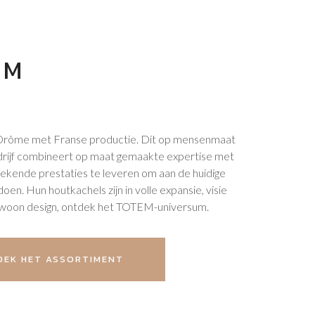
EM
e Drôme met Franse productie. Dit op mensenmaat
ijf combineert op maat gemaakte expertise met
tekende prestaties te leveren om aan de huidige
oen. Hun houtkachels zijn in volle expansie, visie
woon design, ontdek het TOTEM-universum.
EK HET ASSORTIMENT