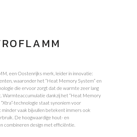
TROFLAMM
een Oostenrijks merk, leider in innovatie:
enten, waaronder het “Heat Memory System” en
nologie die ervoor zorgt dat de warmte zeer lang
ft. Warmteaccumulatie dankzij het “Heat Memory
“Xtra”-technologie staat synoniem voor
 minder vaak bijvullen betekent immers ook
rbruik. De hoogwaardige hout- en
en combineren design met efficiëntie.