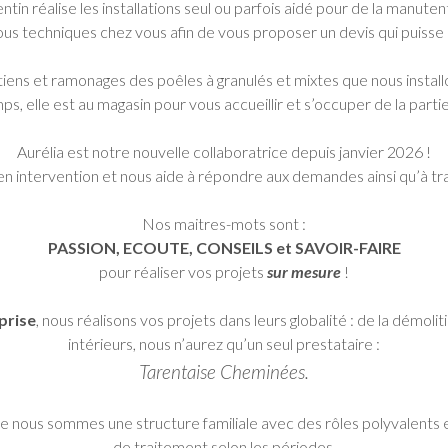
tin réalise les installations seul ou parfois aidé pour de la manuten
vous techniques chez vous afin de vous proposer un devis qui puiss
tiens et ramonages des poêles à granulés et mixtes que nous install
s, elle est au magasin pour vous accueillir et s’occuper de la parti
Aurélia est notre nouvelle collaboratrice depuis janvier 2026 !
 en intervention et nous aide à répondre aux demandes ainsi qu’à trai
Nos maitres-mots sont :
PASSION, ECOUTE, CONSEILS et SAVOIR-FAIRE
pour réaliser vos projets
sur mesure
!
prise
, nous réalisons vos projets dans leurs globalité : de la démolit
intérieurs, nous n’aurez qu’un seul prestataire :
Tarentaise Cheminées.
nous sommes une structure familiale avec des rôles polyvalents et
de traitement selon les périodes.