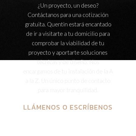
¿Un proyecto, un deseo?
Contáctanos para una cotización
gratuita. Quentin estará encantado
de ir a visitarte a tu domicilio para
comprobar la viabilidad de tu
proyecto y aportarte soluciones
técnicas y de diseño. Nos
encargamos de tu instalación de la A
a la Z. Un único punto de contacto
para mayor tranquilidad.
LLÁMENOS
O
ESCRÍBENOS